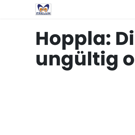
Zum Inhalt springen
Dienstleistungen
Über u
Hoppla: Di
ungültig o