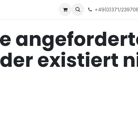
ns
Home
+49(0)371/23970
e angeforderte
der existiert 