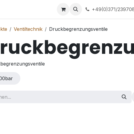
ns
Home
+49(0)371/23970
kte
Ventiltechnik
Druckbegrenzungsventile
ruckbegrenzu
begrenzungsventile
00bar