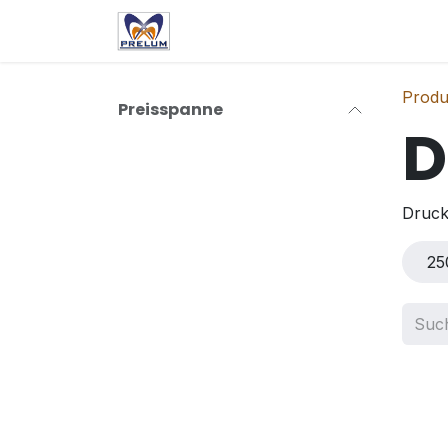
Zum Inhalt springen
Dienstleistungen
Über u
Produ
Preisspanne
D
Druck
25