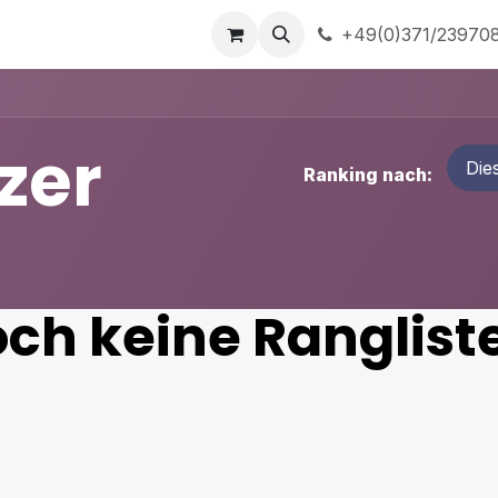
ns
Home
+49(0)371/23970
zer
Die
Ranking nach:
ch keine Rangliste