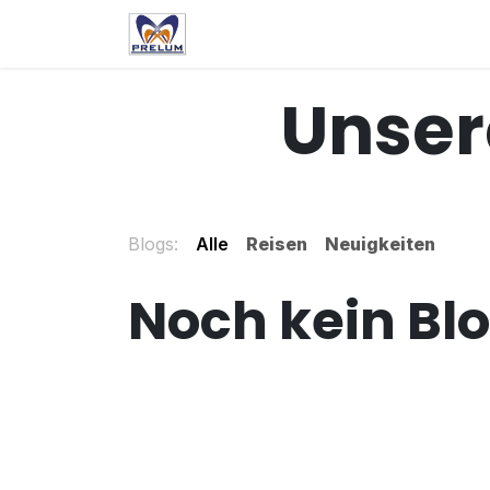
Zum Inhalt springen
Dienstleistungen
Über u
Unser
Blogs:
Alle
Reisen
Neuigkeiten
Noch kein Bl