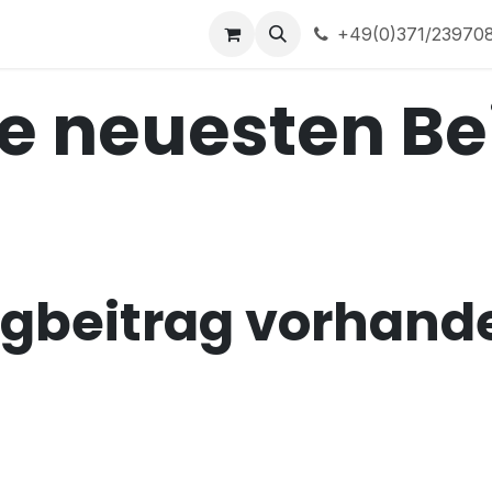
ns
Home
+49(0)371/23970
e neuesten Be
ogbeitrag vorhand